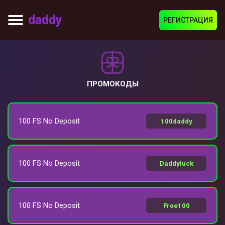
daddy
РЕГИСТРАЦИЯ
Регистрация
Вход
Бонусы
ПРОМОКОДЫ
100 FS No Deposit
100 FS No Deposit
100 FS No Deposit