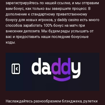
зарегистрируйтесь по нашей ссылке, и мы отправим
вам бонус, как только вы завершите процесс. В
дополнение к стандартному приветственному
бонусу для новых игроков, у daddy casino есть много
способов заработать 100% бонус на матч при
внесении депозита. Мы будем рады услышать от
вас и предоставить наши последние бонусные
коды.
Наслаждайтесь разнообразием блэкджека, рулетки