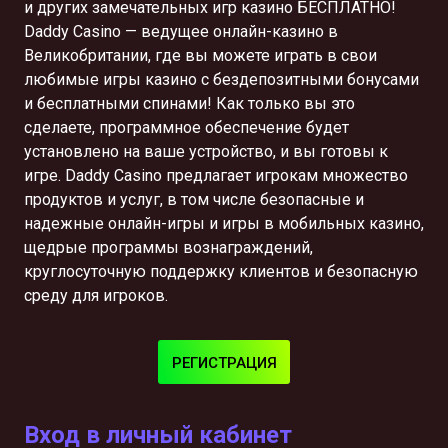
и других замечательных игр казино БЕСПЛАТНО!
Daddy Casino — ведущее онлайн-казино в
Великобритании, где вы можете играть в свои
любимые игры казино с бездепозитными бонусами
и бесплатными спинами! Как только вы это
сделаете, программное обеспечение будет
установлено на ваше устройство, и вы готовы к
игре. Daddy Casino предлагает игрокам множество
продуктов и услуг, в том числе безопасные и
надежные онлайн-игры и игры в мобильных казино,
щедрые программы вознаграждений,
круглосуточную поддержку клиентов и безопасную
среду для игроков.
РЕГИСТРАЦИЯ
Вход в личный кабинет